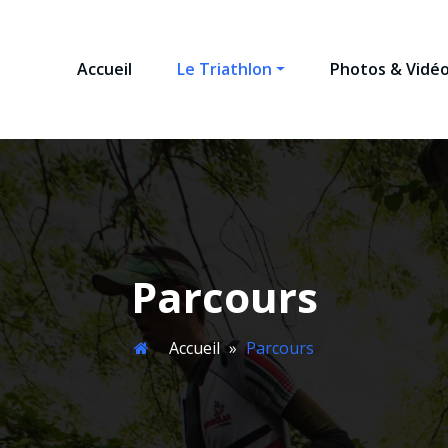
Accueil
Le Triathlon
Photos & Vidé
NEAMAN TRIATHLON
 Louron
Parcours
Accueil
»
Parcours