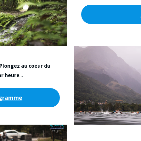
 Plongez au coeur du
r heure
…
rogramme