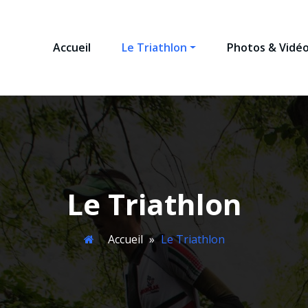
Accueil
Le Triathlon
Photos & Vidé
NEAMAN TRIATHLON
 Louron
Le Triathlon
Accueil
»
Le Triathlon