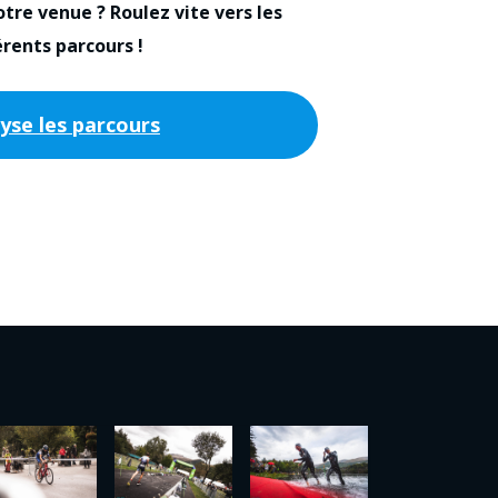
otre venue ? Roulez vite vers les
érents parcours !
lyse les parcours