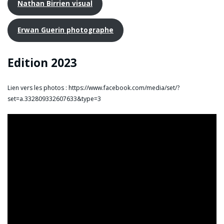
Nathan Birrien visual
Erwan Guerin photographe
Edition 2023
Lien vers les photos : https://www.facebook.com/media/set/?
set=a.332809332607633&type=3