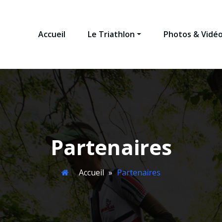
Accueil
Le Triathlon
Photos & Vidé
NEAMAN TRIATHLON
 Louron
Partenaires
Accueil
»
Partenaires